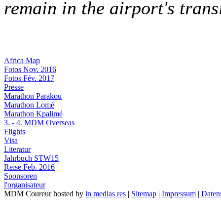
remain in the airport's trans
Africa Map
Fotos Nov. 2016
Fotos Fév. 2017
Presse
Marathon Parakou
Marathon Lomé
Marathon Kpalimé
3. - 4. MDM Overseas
Flights
Visa
Literatur
Jahrbuch STW15
Reise Feb. 2016
Sponsoren
l'organisateur
MDM Coureur hosted by
in medias res
|
Sitemap
|
Impressum
|
Daten