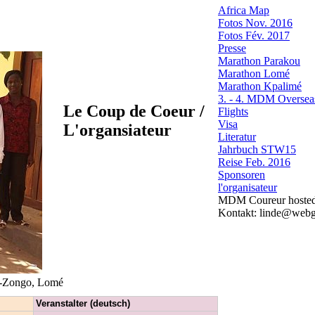
Africa Map
Fotos Nov. 2016
Fotos Fév. 2017
Presse
Marathon Parakou
Marathon Lomé
Marathon Kpalimé
3. - 4. MDM Oversea
Le Coup de Coeur /
Flights
Visa
L'organsiateur
Literatur
Jahrbuch STW15
Reise Feb. 2016
Sponsoren
l'organisateur
MDM Coureur hoste
Kontakt: linde@webg
oè-Zongo, Lomé
Veranstalter (deutsch)