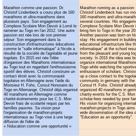
Marathon comme une passion: Dr.
Marathon running as a passion: 
Christof Lindenbeck a couru plus de 160
Christof Lindenbeck has run mo
marathons et ultra-marathons dans
160 marathons and ultra-marath
plusieurs pays. Son engagement au
several countries. His engagem
Complexe Scolaire Mon Devoir à Lomé le
Complexe Scolaire Mon Devoir 
ramener au Togo en l'an 2012. Une autre
bring him to Togo in the year 20
passion est née lors de son premier
Another passion was born on his
séjour: Son engagement dans la
stay: His engagement in buildin
construction d'infrastructures éducatives
educational infrastructure like th
comme le "salle informatique" à l'école a
informatique" at the school resu
résulté de la société de l'agréable et jeune
from the pleasant and young tog
togolais. En 2015 est née l'idée
society. In 2015 the idea was bo
d'organiser des Marathons internationaux
organize international Marathons
au Togo tout en regardant l'enthousiasme
Togo while watching the sportiv
sportif des élèves. Christof construire un
enthusiasm of scholars. Christof
contact étroit avec la communauté
up a close contact to the togola
togolaise en Allemagne avec l'aide du
community in germany with the 
Monsieur H. Fohs, Consul Honoraire du
Consul H. Fohs. Christof alread
Togo en Allemange. Christof déjà organisé
organized 40 marathons in ger
40 marathons en Allemagne comme
charity-events for the C.S. Mon
charité-événements pour les C.S. Mon
scholar-fees needed by poor fam
Devoir frais de scolarité requis par les
His vision for organizing interna
familles pauvres. Sa vision pour
marathon-projects in Togo aims 
l'organisation de marathon-projets
wide dissemination of the idea o
internationaux au Togo vise à une large
"Education as an opportunity".
diffusion de l'idée de
« l'éducation comme une opportunité »