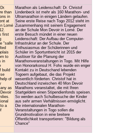
Dr.
Marathon als Leidenschaft: Dr. Christof
re than
Lindenbeck ist mehr als 160 Marathon- und
ons in
Ultramarathon in einigen Ländern gelaufen.
ent at
Seine erste Reise nach Togo 2012 steht im
in Lomé
Zusammenhang mit seinem Engagement
12.
an der Schule Mon Devoir in Lomé. Der
 first
erste Besuch mündet in einer neuen
g
Leidenschaft: Der Aufbau der Computer-
e "salle
Infrastruktur an der Schule. Der
lted
Enthusiasmus der Schülerinnen und
olais
Schüler im Sportunttericht ist 2015 der
rn to
Auslöser für die Planung der
 in
Marathonveranstaltungen in Togo. Mit Hilfe
e
von Honorarkonsul H. Fohs wurde ein enger
 build
Kontakt zu in Deutschand lebenden
ise
Togoern aufgebaut, die das Projekt
help of
wesentlich förderten. Christof hat in
y
Deutschland inzwischen 40 Mon Devoir
many as
Marathons veranstaltet, die mit Ihren
 Devoir
Startgeldern einen Stipendienfonds speisen.
ilies.
So werden auch Schulbesuche der Kinder
tional
aus sehr armen Verhältnissen ermöglicht.
to a
Die internationalen Marathon-
f
Veranstaltungen in Togo sollen die
Grundmotivation in eine breitere
Öffentlichkeit transportieren: "Bildung als
Chance"