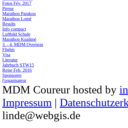
Fotos Fév. 2017
Presse
Marathon Parakou
Marathon Lomé
Results
Info compact
Luftbild Schule
Marathon Kpalimé
3. - 4. MDM Overseas
Flights
Visa
Literatur
Jahrbuch STW15
Reise Feb. 2016
Sponsoren
l'organisateur
MDM Coureur hosted by
i
Impressum
|
Datenschutzer
linde@webgis.de