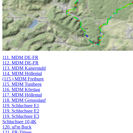
111. MDM DE-FR
112. MDM DE-FR
113. MDM Kaiserstuhl
114. MDM Höllental
(115.) MDM Freiburg
115. MDM Tuniberg
116. MDM Kfreitag
117. MDM Höllental
118. MDM Genusslauf
119. Schluchsee E1
119. Schluchsee E2
119. Schluchsee E3
Schluchsee 10,4K
120. uf'm Buck
121. FR-Titisee