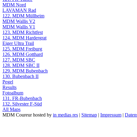
MDM Nord
LAVAMAN Rad
122. MDM Müllheim
MDM Wallis V2
MDM Wallis V1
123. MDM Richtfest
124. MDM Hardergrat
Eiger Ultra Trail
125. MDM Freiburg
126. MDM Gotthard
127. MDM SBC
128. MDM SBC II
129. MDM Bubenbach
130. Bubenbach II
Pegel
Results
Fotoalbum
131. FR-Bubenbach
132. Silvester F-Süd
All Maps
MDM Coureur hosted by
in medias res
|
Sitemap
|
Impressum
|
Daten