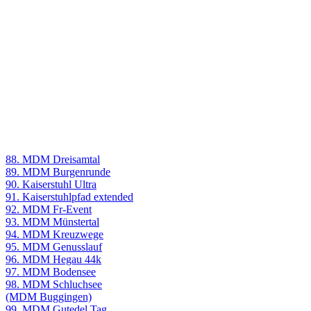
88. MDM Dreisamtal
89. MDM Burgenrunde
90. Kaiserstuhl Ultra
91. Kaiserstuhlpfad extended
92. MDM Fr-Event
93. MDM Münstertal
94. MDM Kreuzwege
95. MDM Genusslauf
96. MDM Hegau 44k
97. MDM Bodensee
98. MDM Schluchsee
(MDM Buggingen)
99. MDM Gutedel Tag