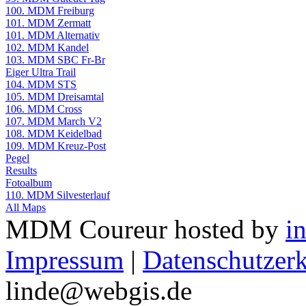
100. MDM Freiburg
101. MDM Zermatt
101. MDM Alternativ
102. MDM Kandel
103. MDM SBC Fr-Br
Eiger Ultra Trail
104. MDM STS
105. MDM Dreisamtal
106. MDM Cross
107. MDM March V2
108. MDM Keidelbad
109. MDM Kreuz-Post
Pegel
Results
Fotoalbum
110. MDM Silvesterlauf
All Maps
MDM Coureur hosted by
i
Impressum
|
Datenschutzer
linde@webgis.de